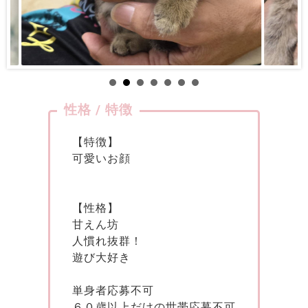
性格 / 特徴
【特徴】
可愛いお顔
【性格】
甘えん坊
人慣れ抜群！
遊び大好き
単身者応募不可
６０歳以上だけの世帯応募不可